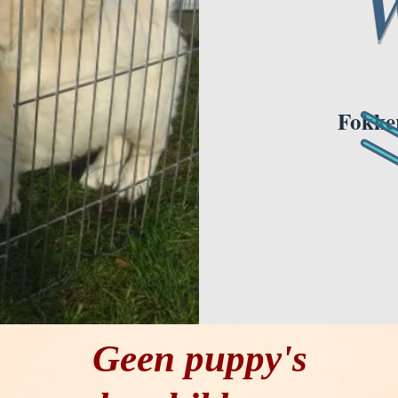
W
Fokker
Geen puppy's