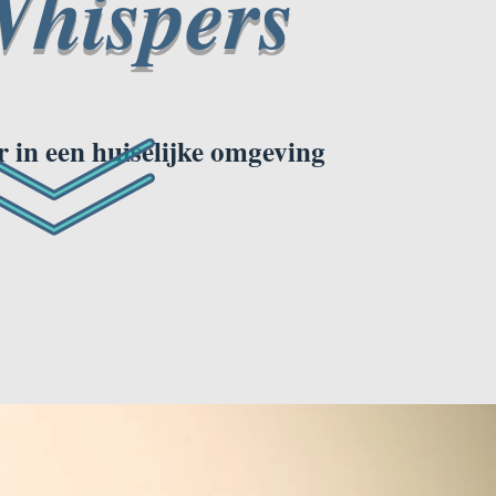
hispers
 in een huiselijke omgeving