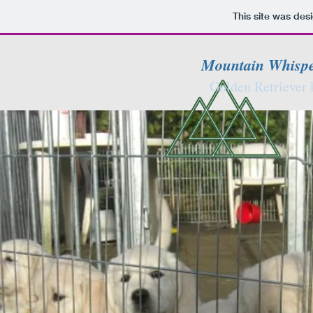
This site was des
Mountain Whisp
Golden Retriever 