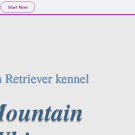
Start Now
ie
Honden
Nesten
Contact
 Retriever kennel
ountain