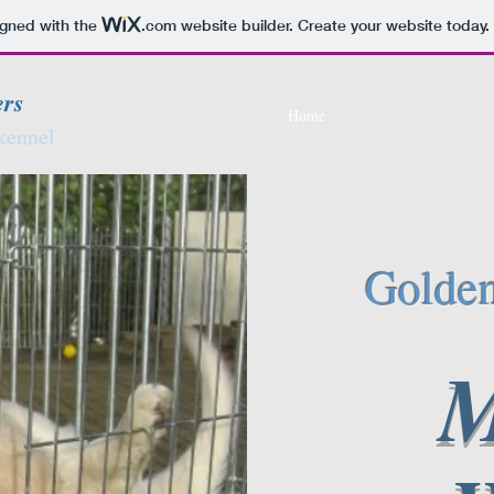
igned with the
.com
website builder. Create your website today.
ers
Home
Nieuws
Introduct
kennel
Golden
M